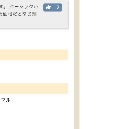
す。 ベーシックか
0
頃価格だとなお嬉
ーマル