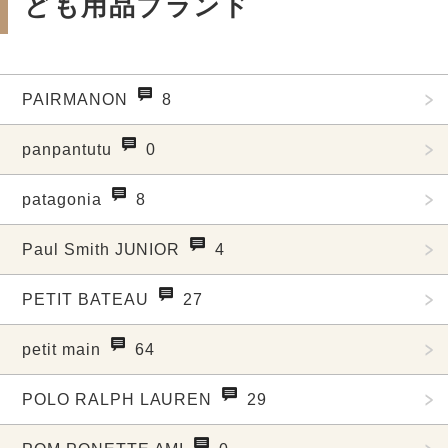
ども用品ブランド
PAIRMANON
8
panpantutu
0
patagonia
8
Paul Smith JUNIOR
4
PETIT BATEAU
27
petit main
64
POLO RALPH LAUREN
29