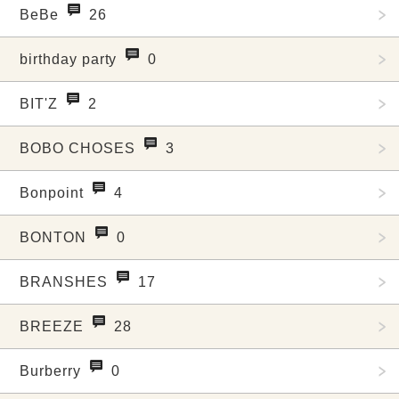
BeBe
26
birthday party
0
BIT'Z
2
BOBO CHOSES
3
Bonpoint
4
BONTON
0
BRANSHES
17
BREEZE
28
Burberry
0