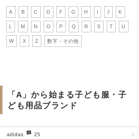
A
B
C
D
F
G
H
I
J
K
L
M
N
O
P
Q
R
S
T
U
W
X
Z
数字・その他
「A」から始まる子ども服・子
ども用品ブランド
adidas
25