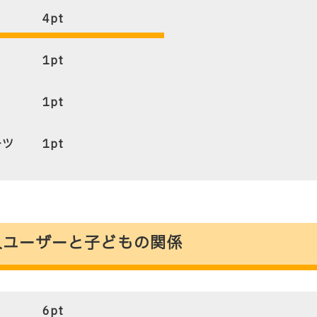
4
pt
1
pt
1
pt
ーツ
1
pt
yの購入ユーザーと子どもの関係
6
pt