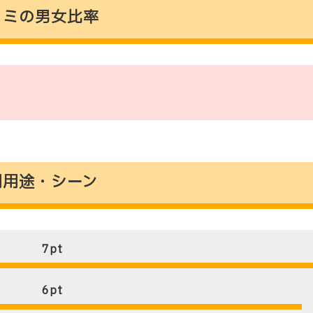
の口コミの男女比率
の使用用途・シーン
7
pt
6
pt