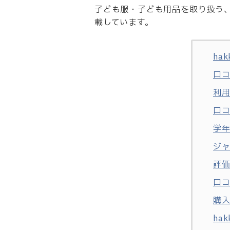
子ども服・子ども用品を取り扱う、ha
載しています。
ha
口
利
口
学
ジ
評
口
購
ha