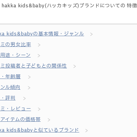
kka kids&baby(ハッカキッズ)ブランドについての
kka kids&babyの基本情報・ジャンル
コミの男女比率
用用途・シーン
コミ投稿者と子どもとの関係性
年・年齢層
ャンル傾向
価・評判
コミ・レビュー
入アイテムの価格帯
kka kids&babyと似ているブランド