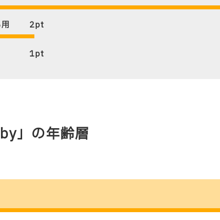
も用
2
pt
1
pt
baby」の年齢層