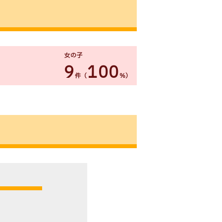
女の子
9
100
件（
％）