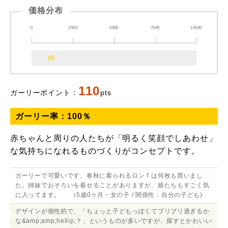
価格分布
0
2500
5000
7500
10000
110
ガーリーポイント：
pts
ガーリー率：
100
％
赤ちゃんと周りの人たちが「明るく笑顔でしあわせ」
な気持ちになれるものづくりがコンセプトです。
ガーリーで可愛いです。春秋に着られるロンＴは何枚も買いまし
た。姉妹でおそろいを着せることがありますが、娘たちもすごく気
に入ってます。 （5歳0ヶ月・女の子 / 関係性：自分の子ども)
デザインが個性的で、「ちょっと子どもっぽくてブリブリ過ぎるか
な&amp;amp;hellip;？」というものが多いですが、探すとかわいい