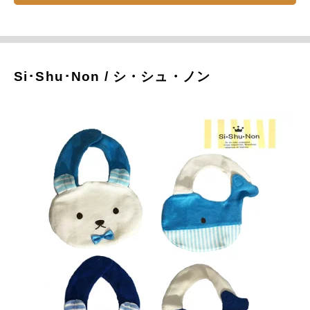
Si･Shu･Non / シ・シュ・ノン