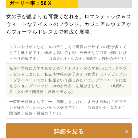
ガーリー率：
56
％
女の子が誰よりも可愛くなれる。ロマンティック＆ス
ウィートなテイストのブランド。カジュアルウェアか
らフォーマルドレスまで幅広く展開。
フリルやリボンなど、女の子らしくて可愛いデザインの服が多くて
とても魅力的です。値段は高いですが、発表会など目立つ際ににぴ
ったりの服です。 （1歳6ヶ月・女の子 / 関係性：自分の子ども)
私立小学校に入学する友人の子どもさんへの入学祝いにバッグをプ
レゼントしました。私立小学校のお子さん（女児）はメゾピアノが
（プライベートでの）私服という感じみたいで、プライベートに使
えるショルダーバッグ（ゆめかわ系）を選びました。 （6歳6ヶ
月・女の子 / 関係性：友達の子ども)
一時期子供服として、一世風靡しましたが、まだまだ私はこのブラ
ンド好きだしかわいいから大好きです。 （8歳3ヶ月・女の子 /
関係性：親族・親戚の子ども)
詳細を見る