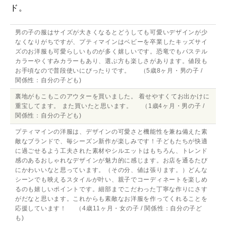
ド。
男の子の服はサイズが大きくなるとどうしても可愛いデザインが少
なくなりがちですが、プティマインはベビーを卒業したキッズサイ
ズのお洋服も可愛らしいものが多く嬉しいです。恐竜でもパステル
カラーやくすみカラーもあり、選ぶ方も楽しさがあります。値段も
お手頃なので普段使いにぴったりです。 （5歳8ヶ月・男の子 /
関係性：自分の子ども)
裏地がもこもこのアウターを買いました。 着せやすくてお出かけに
重宝してます。 また買いたと思います。 （1歳4ヶ月・男の子 /
関係性：自分の子ども)
プティマインの洋服は、デザインの可愛さと機能性を兼ね備えた素
敵なブランドで、毎シーズン新作が楽しみです！子どもたちが快適
に過ごせるよう工夫された素材やシルエットはもちろん、トレンド
感のあるおしゃれなデザインが魅力的に感じます。お店を通るたび
にかわいいなと思っています。（その分、値は張ります。）どんな
シーンでも映えるスタイルが叶い、親子でコーディネートを楽しめ
るのも嬉しいポイントです。細部までこだわった丁寧な作りにさす
がだなと思います。これからも素敵なお洋服を作ってくれることを
応援しています！ （4歳11ヶ月・女の子 / 関係性：自分の子ど
も)