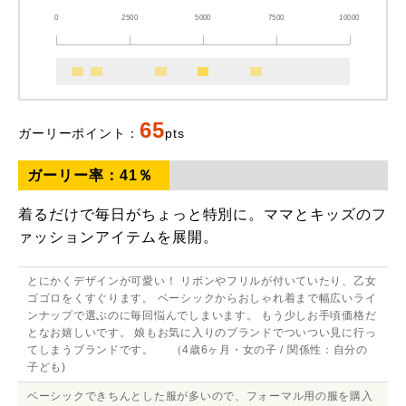
0
2500
5000
7500
10000
65
ガーリーポイント：
pts
ガーリー率：
41
％
着るだけで毎日がちょっと特別に。ママとキッズのフ
ァッションアイテムを展開。
とにかくデザインが可愛い！ リボンやフリルが付いていたり、乙女
ゴゴロをくすぐります。 ベーシックからおしゃれ着まで幅広いライ
ンナップで選ぶのに毎回悩んでしまいます。 もう少しお手頃価格だ
となお嬉しいです。 娘もお気に入りのブランドでついつい見に行っ
てしまうブランドです。 （4歳6ヶ月・女の子 / 関係性：自分の
子ども)
ベーシックできちんとした服が多いので、フォーマル用の服を購入