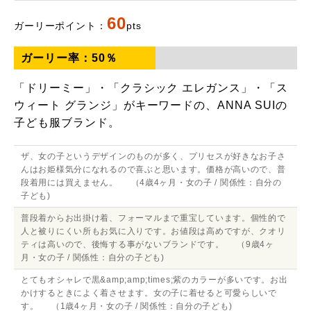
60
ガーリーポイント：
pts
ガーリー率：
50
％
「ドリーミー」・「クラシック エレガンス」・「ス
ウィート グランジ」がキーワードの、ANNA SUIの
子ども服ブランド。
ザ、女の子というデザインのものが多く、プリセスが好きなお子さ
んはお姫様気分になれるので喜ぶと思います。価格が高いので、普
段着用には買えません。 （4歳4ヶ月・女の子 / 関係性：自分の
子ども)
普段着からお出掛け着、フォーマルまで重宝しています。個性的で
人と被りにくい所もお気に入りです。お値段は高めですが、クオリ
ティは高いので、後悔する事がないブランドです。 （9歳4ヶ
月・女の子 / 関係性：自分の子ども)
とてもオシャレで黒&amp;amp;times;紫のカラーが多いです。お出
かけするときによく着させます。女の子に着せると可愛らしいで
す。 （1歳4ヶ月・女の子 / 関係性：自分の子ども)