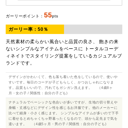
55
ガーリーポイント：
pts
ガーリー率：
50
％
天然素材の柔らかい風合いと品質の良さ、 飽きの来
ないシンプルなアイテムをベースに トータルコーデ
ィネイトでスタイリング提案をしているカジュアルブ
ランドです。
デザインがかわいくて、色も落ち着いた色をしているので、使いや
すいです。毎日のコーデが子どもらしく、かつおしゃれになりま
す。品質もいいので、汚れてもガシガシ洗えます。 （4歳8ヶ
月・女の子 / 関係性：自分の子ども)
ナチュラルでベーシックな色合いが多いですが、生地の切り替えや
身幅・丈感などにデザイン性を感じるお洋服です。他のメーカーに
比べて細身・小さく感じます。 シンプルなアイテムが多いので下手
に着せるとめちゃくちゃ野暮ったくなるので、頭から足先まで気を
遣います。 （4歳5ヶ月・男の子 / 関係性：自分の子ども)