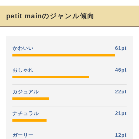
petit mainのジャンル傾向
かわいい
61
pt
おしゃれ
46
pt
カジュアル
22
pt
ナチュラル
21
pt
ガーリー
12
pt