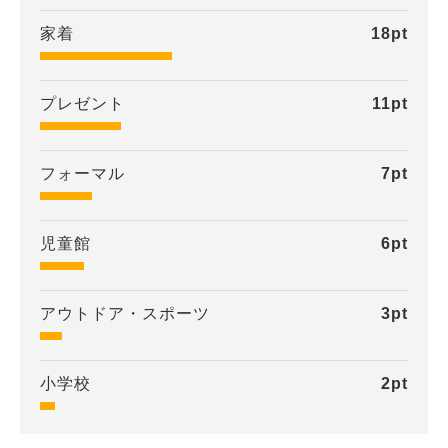
家着
18
pt
プレゼント
11
pt
フォーマル
7
pt
児童館
6
pt
アウトドア・スポーツ
3
pt
小学校
2
pt