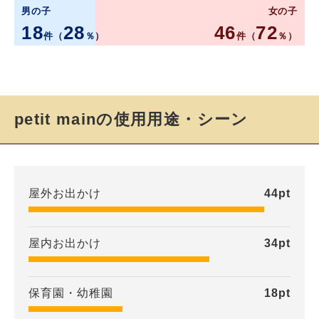
男の子
女の子
18
28
46
72
件（
％）
件（
％）
petit mainの使用用途・シーン
屋外お出かけ
44
pt
屋内お出かけ
34
pt
保育園・幼稚園
18
pt