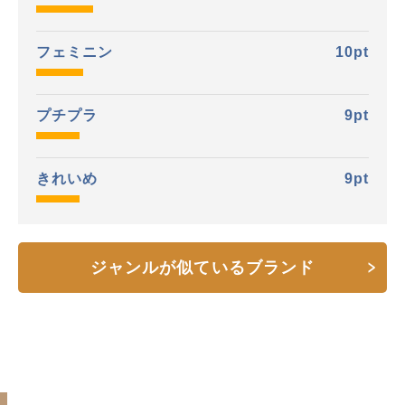
フェミニン
10
pt
プチプラ
9
pt
きれいめ
9
pt
ジャンルが似ているブランド