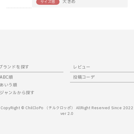
大きめ
サイズ感
ブランドを探す
レビュー
ABC順
投稿コーデ
あいう順
ジャンルから探す
CopyRight © ChilCloPo （チルクロッポ） AllRight Reserved Since 2022
ver 2.0