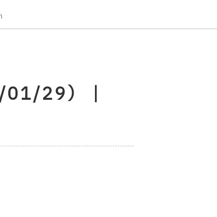
n
01/29） |