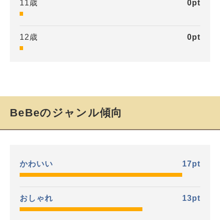
11歳
0
pt
12歳
0
pt
BeBeのジャンル傾向
かわいい
17
pt
おしゃれ
13
pt