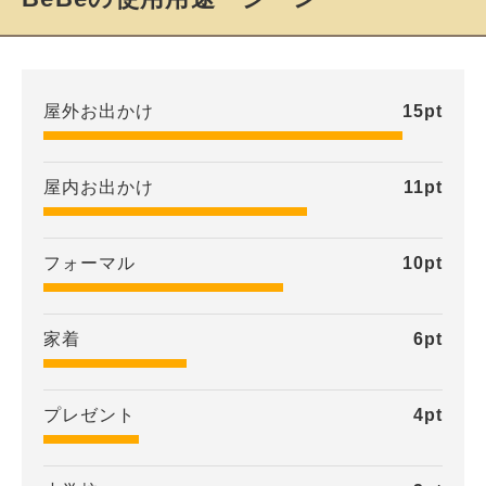
屋外お出かけ
15
pt
屋内お出かけ
11
pt
フォーマル
10
pt
家着
6
pt
プレゼント
4
pt