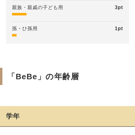
親族・親戚の子ども用
3
pt
孫・ひ孫用
1
pt
「BeBe」の年齢層
学年