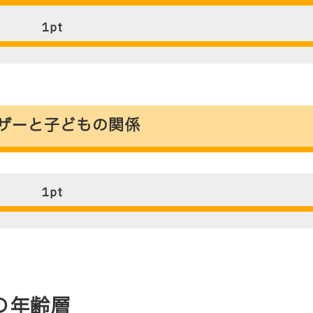
1
pt
入ユーザーと子どもの関係
1
pt
.」の年齢層