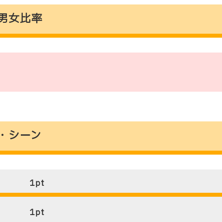
ミの男女比率
途・シーン
1
pt
1
pt