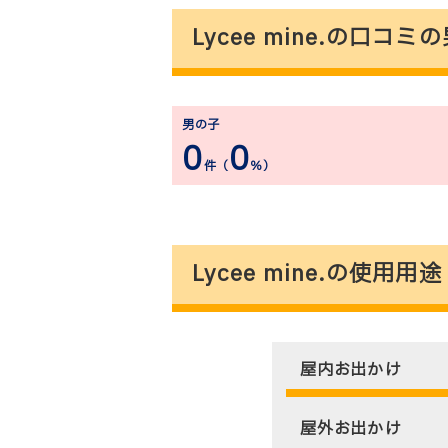
Lycee mine.の口コ
男の子
0
0
件（
％）
Lycee mine.の使用用
屋内お出かけ
屋外お出かけ