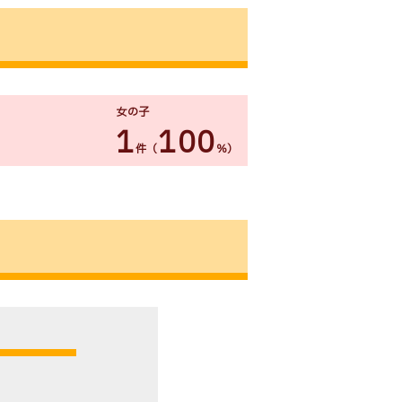
女の子
1
100
件（
％）