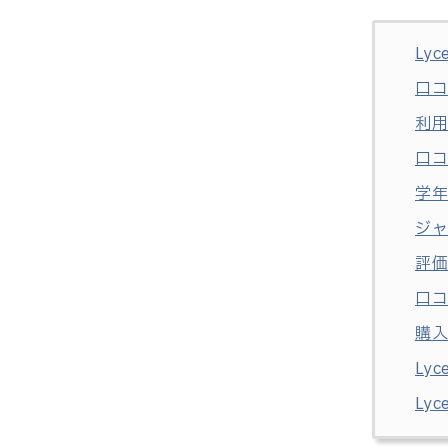
Ly
口
利
口
学
ジ
評
口
購
Ly
Ly