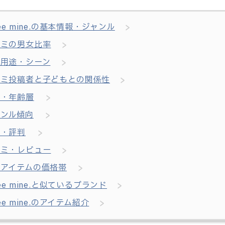
cee mine.の基本情報・ジャンル
コミの男女比率
用用途・シーン
コミ投稿者と子どもとの関係性
年・年齢層
ャンル傾向
価・評判
コミ・レビュー
入アイテムの価格帯
cee mine.と似ているブランド
cee mine.のアイテム紹介