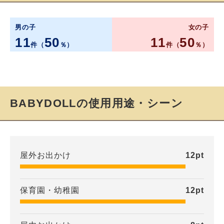
男の子
女の子
11
50
11
50
件（
％）
件（
％）
BABYDOLLの使用用途・シーン
屋外お出かけ
12
pt
保育園・幼稚園
12
pt