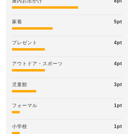
屋内お出かけ
8
pt
家着
5
pt
プレゼント
4
pt
アウトドア・スポーツ
4
pt
児童館
3
pt
フォーマル
1
pt
小学校
1
pt