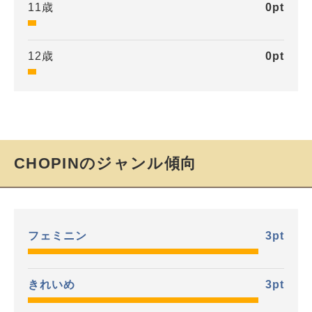
11歳
0
pt
12歳
0
pt
CHOPINのジャンル傾向
フェミニン
3
pt
きれいめ
3
pt