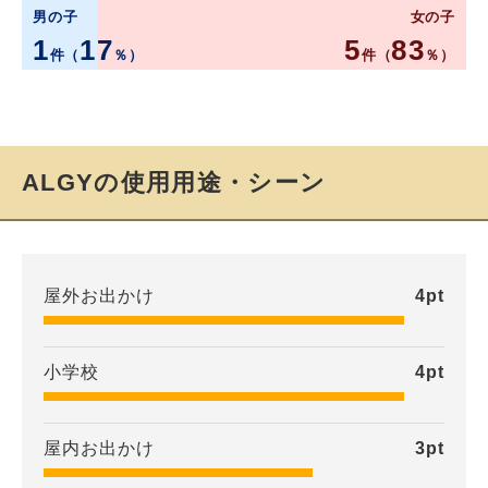
男の子
女の子
1
17
5
83
件（
％）
件（
％）
ALGYの使用用途・シーン
屋外お出かけ
4
pt
小学校
4
pt
屋内お出かけ
3
pt