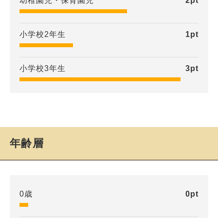
幼稚園児・保育園児
2
pt
小学校2年生
1
pt
小学校3年生
3
pt
年齢層
0歳
0
pt