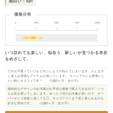
面白い：5pt
価格分布
0
2500
5000
7500
10000
いつ訪れても楽しい、似合う、新しいが見つかる存在
をめざして。
どれも可愛くていつもどれにしようか悩んでしまいます。人とは少
し違うお洒落なアイテムが揃っています。 カジュアルにお洒落にし
たい時にオススメです！ （5歳0ヶ月・女の子)
個性的なデザインのお洋服がお手頃な価格で購入できるので、いつ
もお店を覗いてしまいます。ゆったり目のお洋服が多いので、オー
バーサイズ気味に買っても◯。サイズアウトまで長く着られるのも
好きな理由です。 （2歳0ヶ月・女の子)