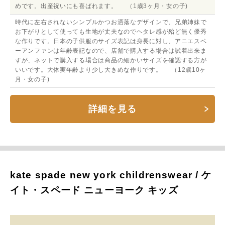
めです。出産祝いにも喜ばれます。 （1歳3ヶ月・女の子)
時代に左右されないシンプルかつお洒落なデザインで、兄弟姉妹で
お下がりとして使っても生地が丈夫なのでヘタレ感が殆ど無く優秀
な作りです。日本の子供服のサイズ表記は身長に対し、アニエスベ
ーアンファンは年齢表記なので、店舗で購入する場合は試着出来ま
すが、ネットで購入する場合は商品の細かいサイズを確認する方が
いいです。大体実年齢より少し大きめな作りです。 （12歳10ヶ
月・女の子)
詳細を見る
kate spade new york childrenswear / ケ
イト・スペード ニューヨーク キッズ