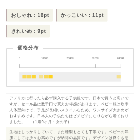
おしゃれ：16pt
かっこいい：11pt
きれいめ：9pt
価格分布
0
10000
20000
30000
40000
アメリカに行ったら必ず購入する子供服です。日本で買うと高いで
すが、セール品は数千円で買えお得感があります。ベビー服は欧米
人体型向けで、手足が長細いスタイルなため、ワンサイズ大きめが
おすすめです。日本人の子供たちはピチピチになりながら着ており
ました。 （1歳9ヶ月・女の子)
生地はしっかりしていて、また縫製もとても丁寧です。ベビーの洋
服にしては少々お高めですが納得の品質です。デザインは良くも悪