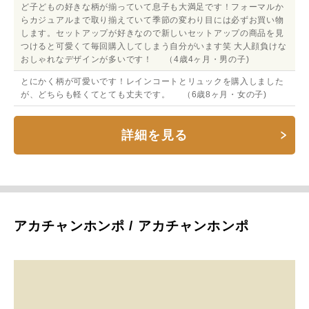
ど子どもの好きな柄が揃っていて息子も大満足です！フォーマルか
らカジュアルまで取り揃えていて季節の変わり目には必ずお買い物
します。セットアップが好きなので新しいセットアップの商品を見
つけると可愛くて毎回購入してしまう自分がいます笑 大人顔負けな
おしゃれなデザインが多いです！ （4歳4ヶ月・男の子)
とにかく柄が可愛いです！レインコートとリュックを購入しました
が、どちらも軽くてとても丈夫です。 （6歳8ヶ月・女の子)
詳細を見る
アカチャンホンポ / アカチャンホンポ