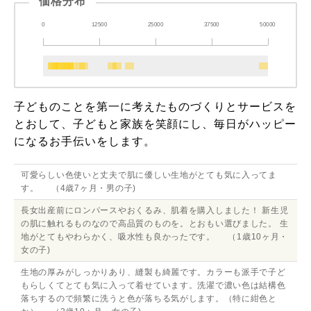
価格分布
0
12500
25000
37500
50000
子どものことを第一に考えたものづくりとサービスを
とおして、子どもと家族を笑顔にし、毎日がハッピー
になるお手伝いをします。
可愛らしい色使いと丈夫で肌に優しい生地がとても気に入ってま
す。 （4歳7ヶ月・男の子)
長女出産前にロンパースやおくるみ、肌着を購入しました！ 新生児
の肌に触れるものなので高品質のものを。とおもい選びました。 生
地がとてもやわらかく、吸水性も良かったです。 （1歳10ヶ月・
女の子)
生地の厚みがしっかりあり、縫製も綺麗です。カラーも派手で子ど
もらしくてとても気に入って着せています。洗濯で濃い色は結構色
落ちするので頻繁に洗うと色が落ちる気がします。（特に紺色と