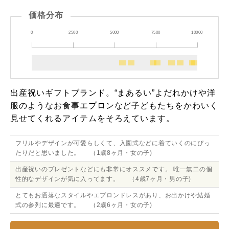
価格分布
0
2500
5000
7500
10000
出産祝いギフトブランド。“まあるい”よだれかけや洋
服のようなお食事エプロンなど子どもたちをかわいく
見せてくれるアイテムをそろえています。
フリルやデザインが可愛らしくて、入園式などに着ていくのにぴっ
たりだと思いました。 （1歳8ヶ月・女の子)
出産祝いのプレゼントなどにも非常にオススメです。 唯一無二の個
性的なデザインが気に入ってます。 （4歳7ヶ月・男の子)
とてもお洒落なスタイルやエプロンドレスがあり、お出かけや結婚
式の参列に最適です。 （2歳6ヶ月・女の子)