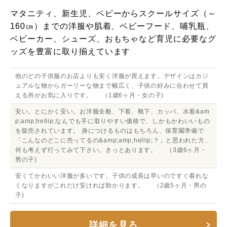
マタニティ、新生児、ベビーからスクールサイズ（～
160㎝）までの洋服や肌着、ベビーフード、哺乳瓶、
ベビーカー、シューズ、おもちゃなど育児に必要なグ
ッズを豊富に取り揃えています
他のどの子供服のお店よりも安く洋服が買えます。デザインはカジ
ュアルな物からガーリーな物まで幅広く、子供の好みに合わせて買
える所がお気に入りです。 （1歳6ヶ月・女の子)
安い。とにかく安い。お洋服全般、下着、靴下、カッパ、水着&am
p;amp;hellip;なんでも手に取りやすい価格で、しかもかわいいもの
を販売されています。 身につけるものはもちろん、保育園準備で
「こんなのどこに売ってるの&amp;amp;hellip;？」と思われた方、
何も考えず行ってみて下さい。きっとあります。 （3歳6ヶ月・
男の子)
安くてかわいい洋服が多いです。子供の成長は早いのですぐ着れな
くなりますがこれだけ安ければ助かります。 （2歳5ヶ月・男の
子)
詳細を見る