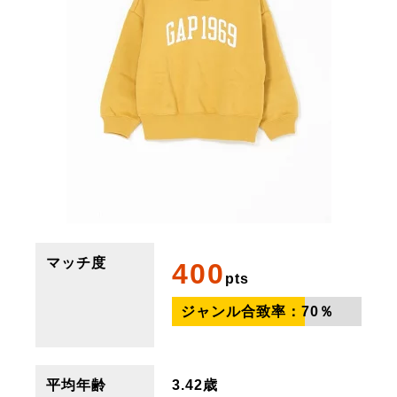
マッチ度
400
pts
ジャンル合致率：
70
％
平均年齢
3.42歳