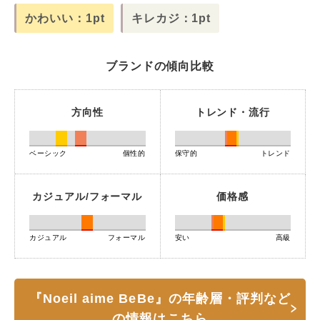
かわいい：1pt
キレカジ：1pt
ブランドの傾向比較
方向性
トレンド・流行
ベーシック
個性的
保守的
トレンド
カジュアル/フォーマル
価格感
カジュアル
フォーマル
安い
高級
『Noeil aime BeBe』の年齢層・評判など
の情報はこちら