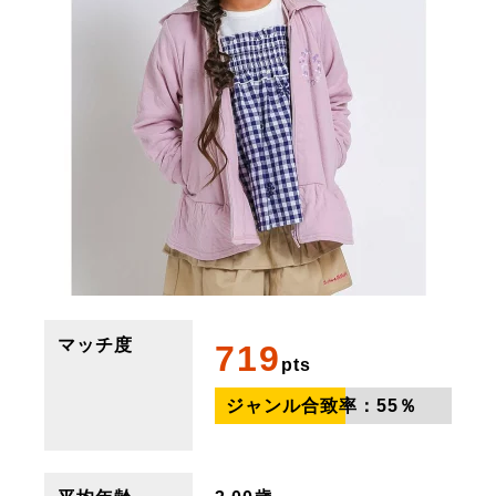
マッチ度
719
pts
ジャンル合致率：
55
％