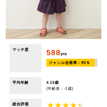
マッチ度
588
pts
ジャンル合致率：
95
％
平均年齢
4.15歳
(年齢差：-1歳)
総合評価